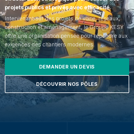
projets publics et privés avec efficacité.
Intervenant sur des projets de voirie, réseaux,
construction et aménagement, le Groupe KESY
offre une organisation pensée pour répondre aux
exigences des chantiers modernes.
DEMANDER UN DEVIS
DÉCOUVRIR NOS PÔLES