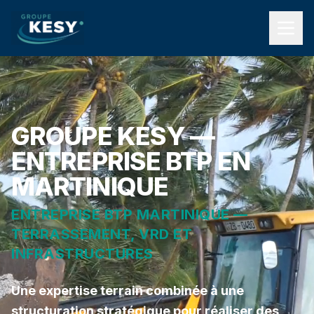
GROUPE KESY —
ENTREPRISE BTP EN
MARTINIQUE
ENTREPRISE BTP MARTINIQUE —
TERRASSEMENT, VRD ET
INFRASTRUCTURES
Une expertise terrain combinée à une
structuration stratégique pour réaliser des