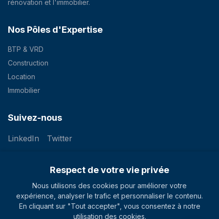
rénovation et l'immobilier.
Nos Pôles d'Expertise
BTP & VRD
Construction
Location
Immobilier
Suivez-nous
LinkedIn
Twitter
LinkedIn
Twitter
Respect de votre vie privée
Nous utilisons des cookies pour améliorer votre
expérience, analyser le trafic et personnaliser le contenu.
© 2026 Groupe KESY. Tous droits réservés.
En cliquant sur "Tout accepter", vous consentez à notre
KESY Group est une dénomination commerciale exploitée par la
société KECLARD TRAVAUX PUBLICS (KTP).
utilisation des cookies.