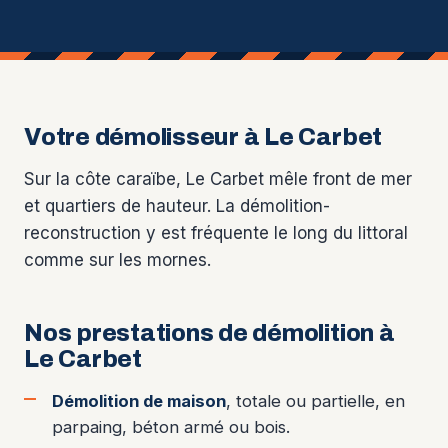
Votre démolisseur à Le Carbet
Sur la côte caraïbe, Le Carbet mêle front de mer
et quartiers de hauteur. La démolition-
reconstruction y est fréquente le long du littoral
comme sur les mornes.
Nos prestations de démolition à
Le Carbet
Démolition de maison
, totale ou partielle, en
parpaing, béton armé ou bois.